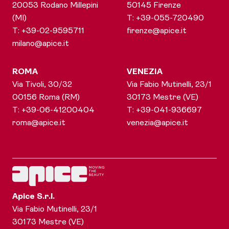
20053 Rodano Millepini
50145 Firenze
(MI)
T: +39-055-720490
T: +39-02-9595711
firenze@apice.it
milano@apice.it
ROMA
VENEZIA
Via Tivoli, 30/32
Via Fabio Mutinelli, 23/1
00156 Roma (RM)
30173 Mestre (VE)
T: +39-06-41200404
T: +39-041-936697
roma@apice.it
venezia@apice.it
Apice S.r.l.
Via Fabio Mutinelli, 23/1
30173 Mestre (VE)