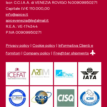
Iscr. C.C.I.A.A. di VENEZIA ROVIGO N.00909950271
Capitale I.V.€ 110.000,00
info@apice.it
apicevenezia@legalmail.it
R.E.A.: VE-174344
P.IVA 00909950271
Privacy policy
|
Cookie policy
|
Informativa Clienti e
fornitori
|
Company policy
|
Freighter shipments