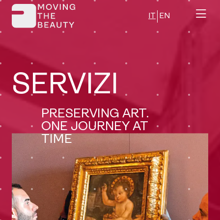
Skip
IT
EN
to
content
SERVIZI
PRESERVING ART.
ONE JOURNEY AT
TIME