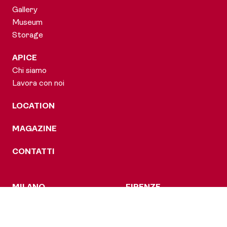
Gallery
Museum
Storage
APICE
Chi siamo
Lavora con noi
LOCATION
MAGAZINE
CONTATTI
MILANO
FIRENZE
Via J.F. Kennedy, 25
Via de’ Cattani, 222/L
20053 Rodano Millepini
50145 Firenze
(MI)
T: +39-055-720490