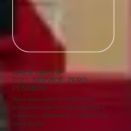
APICE GROUP:
FULL SERVICE, ZERO
PENSIERI
Apice opera nel settore dei servizi
professionali per la movimentazione, il
trasporto, l’allestimento e il deposito di
opere d’arte.