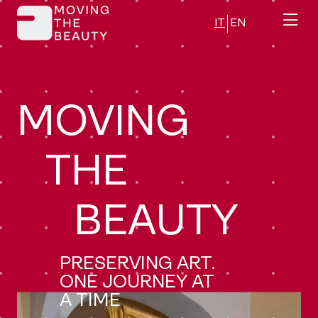
Skip
IT
EN
to
content
MOVING
THE
BEAUTY
PRESERVING ART.
ONE JOURNEY AT
A TIME